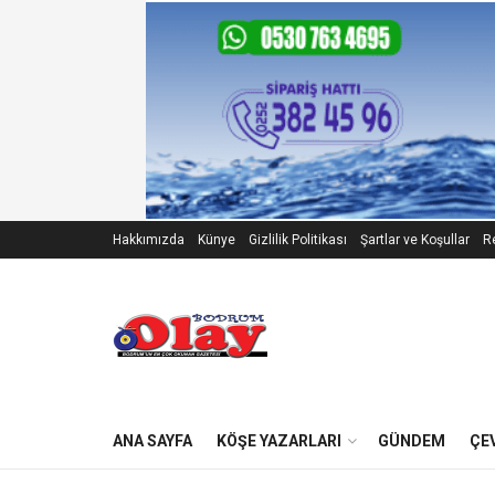
Hakkımızda
Künye
Gizlilik Politikası
Şartlar ve Koşullar
Re
ANA SAYFA
KÖŞE YAZARLARI
GÜNDEM
ÇE