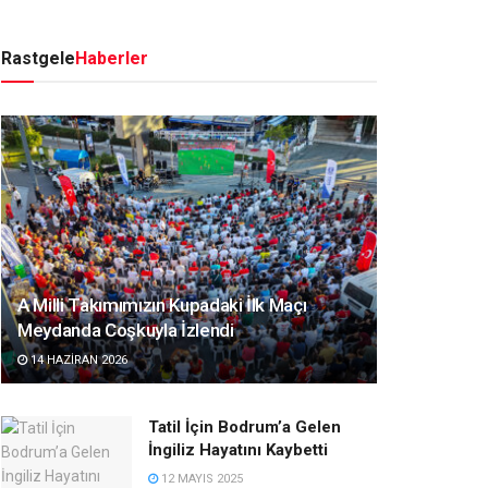
Rastgele
Haberler
A Milli Takımımızın Kupadaki İlk Maçı
Meydanda Coşkuyla İzlendi
14 HAZIRAN 2026
Tatil İçin Bodrum’a Gelen
İngiliz Hayatını Kaybetti
12 MAYIS 2025