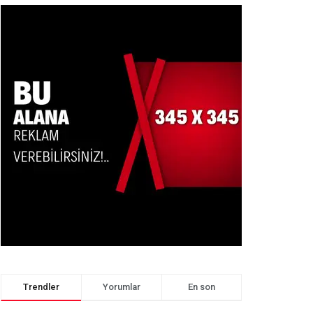
Trendler
Yorumlar
En son