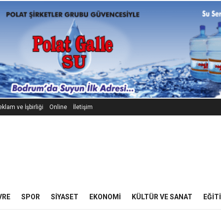
klam ve İşbirliği
Online
İletişim
VRE
SPOR
SIYASET
EKONOMI
KÜLTÜR VE SANAT
EĞIT