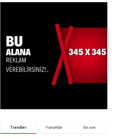
Trendler
Yorumlar
En son