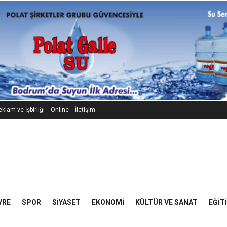
klam ve İşbirliği
Online
İletişim
VRE
SPOR
SIYASET
EKONOMI
KÜLTÜR VE SANAT
EĞIT