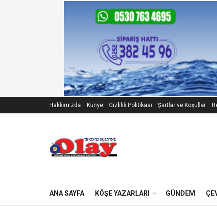
Hakkımızda
Künye
Gizlilik Politikası
Şartlar ve Koşullar
Re
ANA SAYFA
KÖŞE YAZARLARI
GÜNDEM
ÇE