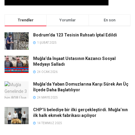
Trendler
Yorumlar
En son
Bodrum’da 123 Tesisin Ruhsatı İptal Edildi
1 ŞUBAT 2025
Muğla’da İnşaat Ustasının Kazancı Sosyal
Medyayı Salladı
24 OCAK 2026
Muğla’da Yaban Domuzlarına Karşı Sürek Avı Üç
İlçede Daha Başlatılıyor
24 MAYIS 2025
CHP’li belediye bir ilki gerçekleştirdi. Muğla’nın
ilk halk ekmek fabrikası açılıyor
14 TEMMUZ 2025