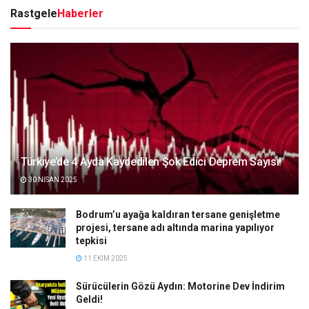
Rastgele
Haberler
Türkiye’de 4 Ayda Kaydedilen Şok Edici Deprem Sayısı!
30 NISAN 2025
Bodrum’u ayağa kaldıran tersane genişletme
projesi, tersane adı altında marina yapılıyor
tepkisi
11 EKIM 2025
Sürücülerin Gözü Aydın: Motorine Dev İndirim
Geldi!