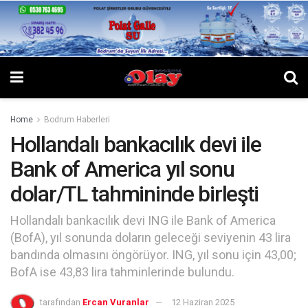
Home
Bodrum Haberleri
Hollandalı bankacılık devi ile
Bank of America yıl sonu
dolar/TL tahmininde birleşti
Hollandalı bankacılık devi ING ile Bank of America
(BofA), yıl sonunda doların geleceği seviyenin 43 lira
bandında olmasını öngörüyor. ING, yıl sonu için 43,00;
BofA ise 43,83 lira tahminlerinde bulundu.
tarafından
Ercan Vuranlar
12 Haziran 2025