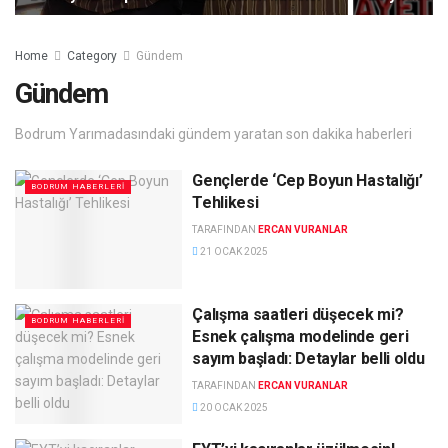
Home
Category
Gündem
Gündem
Bodrum Yarımadasındaki gündem yaratan son dakika haberleri
Gençlerde ‘Cep Boyun Hastalığı’
BODRUM HABERLERI
Tehlikesi
TARAFINDAN
ERCAN VURANLAR
21 OCAK 2025
Çalışma saatleri düşecek mi?
BODRUM HABERLERI
Esnek çalışma modelinde geri
sayım başladı: Detaylar belli oldu
TARAFINDAN
ERCAN VURANLAR
20 OCAK 2025