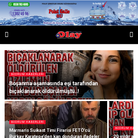
BODRUM HABERLERI
Boşanma aşamasında eşi tarafından
bıçaklanarak öldürülmüştü..!
BODRUM HABERLERI
BODRUM HABE
Marmaris Suikast Timi Firarisi FETÖ’cü
Burkay Karatepe’den kan donduran ifadeler
20 yıldır ar