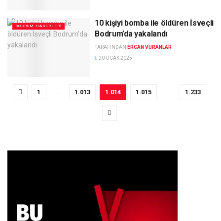
10 kişiyi bomba ile öldüren İsveçli
BODRUM HABERLERI
Bodrum’da yakalandı
TARAFINDAN
ERCAN VURANLAR
20 OCAK 2025
1
…
1.013
1.014
1.015
…
1.233