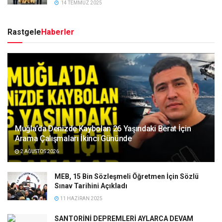
14 TEMMUZ 2025
Rastgele
Haberler
Muğla’da Denizde Kaybolan 26 Yaşındaki Berat İçin
Arama Çalışmaları İkinci Gününde
2 AĞUSTOS 2026
MEB, 15 Bin Sözleşmeli Öğretmen İçin Sözlü
Sınav Tarihini Açıkladı
11 HAZIRAN 2025
SANTORİNİ DEPREMLERİ AYLARCA DEVAM