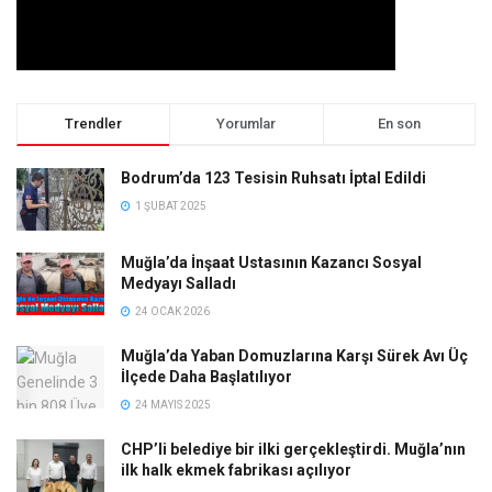
Trendler
Yorumlar
En son
Bodrum’da 123 Tesisin Ruhsatı İptal Edildi
1 ŞUBAT 2025
Muğla’da İnşaat Ustasının Kazancı Sosyal
Medyayı Salladı
24 OCAK 2026
Muğla’da Yaban Domuzlarına Karşı Sürek Avı Üç
İlçede Daha Başlatılıyor
24 MAYIS 2025
CHP’li belediye bir ilki gerçekleştirdi. Muğla’nın
ilk halk ekmek fabrikası açılıyor