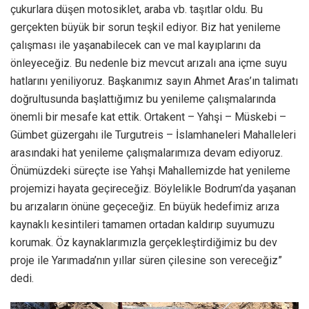
çukurlara düşen motosiklet, araba vb. taşıtlar oldu. Bu
gerçekten büyük bir sorun teşkil ediyor. Biz hat yenileme
çalışması ile yaşanabilecek can ve mal kayıplarını da
önleyeceğiz. Bu nedenle biz mevcut arızalı ana içme suyu
hatlarını yeniliyoruz. Başkanımız sayın Ahmet Aras’ın talimatı
doğrultusunda başlattığımız bu yenileme çalışmalarında
önemli bir mesafe kat ettik. Ortakent – Yahşi – Müskebi –
Gümbet güzergahı ile Turgutreis – İslamhaneleri Mahalleleri
arasındaki hat yenileme çalışmalarımıza devam ediyoruz.
Önümüzdeki süreçte ise Yahşi Mahallemizde hat yenileme
projemizi hayata geçireceğiz. Böylelikle Bodrum’da yaşanan
bu arızaların önüne geçeceğiz. En büyük hedefimiz arıza
kaynaklı kesintileri tamamen ortadan kaldırıp suyumuzu
korumak. Öz kaynaklarımızla gerçekleştirdiğimiz bu dev
proje ile Yarımada’nın yıllar süren çilesine son vereceğiz”
dedi.