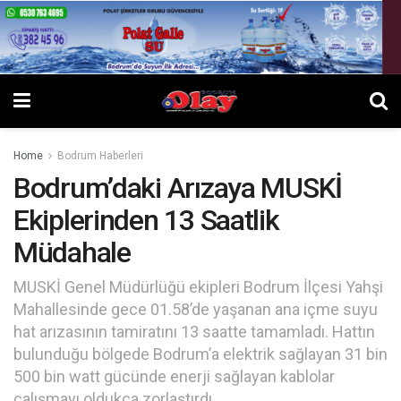
Home
Bodrum Haberleri
Bodrum’daki Arızaya MUSKİ
Ekiplerinden 13 Saatlik
Müdahale
MUSKİ Genel Müdürlüğü ekipleri Bodrum İlçesi Yahşi
Mahallesinde gece 01.58’de yaşanan ana içme suyu
hat arızasının tamiratını 13 saatte tamamladı. Hattın
bulunduğu bölgede Bodrum’a elektrik sağlayan 31 bin
500 bin watt gücünde enerji sağlayan kablolar
çalışmayı oldukça zorlaştırdı.