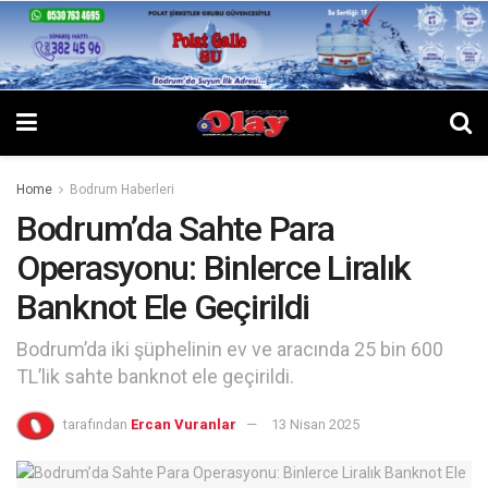
Home
Bodrum Haberleri
Bodrum’da Sahte Para
Operasyonu: Binlerce Liralık
Banknot Ele Geçirildi
Bodrum’da iki şüphelinin ev ve aracında 25 bin 600
TL’lik sahte banknot ele geçirildi.
tarafından
Ercan Vuranlar
13 Nisan 2025