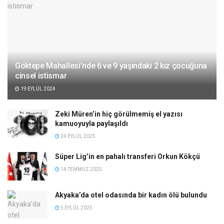
Göktepe Mahallesi’nde 6 ve 9 yaşındaki 2 kız çocuğuna
cinsel istismar
19 EYLÜL 2024
Zeki Müren’in hiç görülmemiş el yazısı
kamuoyuyla paylaşıldı
24 EYLÜL 2025
Süper Lig’in en pahalı transferi Orkun Kökçü
14 TEMMUZ 2025
Akyaka’da otel odasında bir kadın ölü bulundu
5 EYLÜL 2025