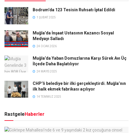
Bodrum’da 123 Tesisin Ruhsatı İptal Edildi
1 ŞUBAT 2025
Muğla’da İnşaat Ustasının Kazancı Sosyal
Medyayı Salladı
24 OCAK 2026
Muğla’da Yaban Domuzlarına Karşı Sürek Avı Üç
İlçede Daha Başlatılıyor
24 MAYIS 2025
CHP’li belediye bir ilki gerçekleştirdi. Muğla’nın
ilk halk ekmek fabrikası açılıyor
14 TEMMUZ 2025
Rastgele
Haberler