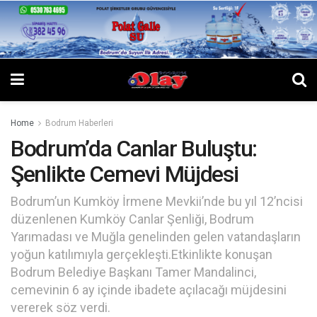
Home
Bodrum Haberleri
Bodrum’da Canlar Buluştu:
Şenlikte Cemevi Müjdesi
Bodrum’un Kumköy İrmene Mevkii’nde bu yıl 12’ncisi
düzenlenen Kumköy Canlar Şenliği, Bodrum
Yarımadası ve Muğla genelinden gelen vatandaşların
yoğun katılımıyla gerçekleşti.Etkinlikte konuşan
Bodrum Belediye Başkanı Tamer Mandalinci,
cemevinin 6 ay içinde ibadete açılacağı müjdesini
vererek söz verdi.