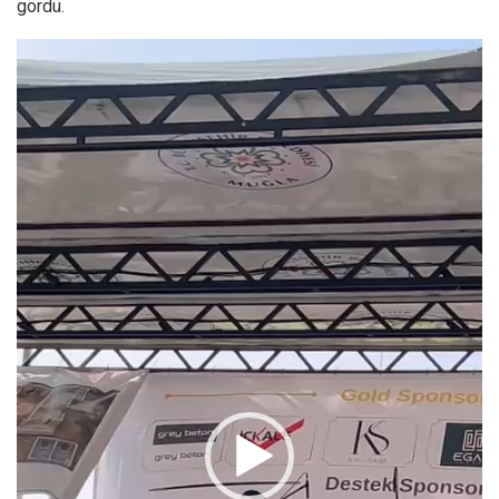
gördü.
Video
oynatıcı