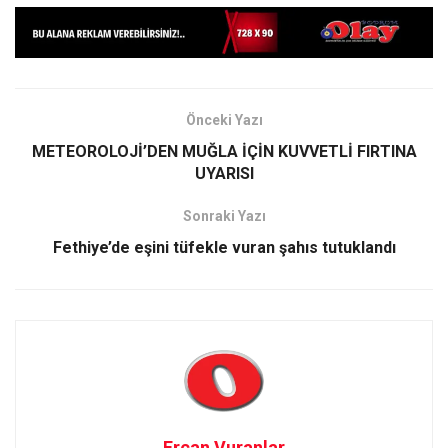
Önceki Yazı
METEOROLOJİ’DEN MUĞLA İÇİN KUVVETLİ FIRTINA
UYARISI
Sonraki Yazı
Fethiye’de eşini tüfekle vuran şahıs tutuklandı
Ercan Vuranlar