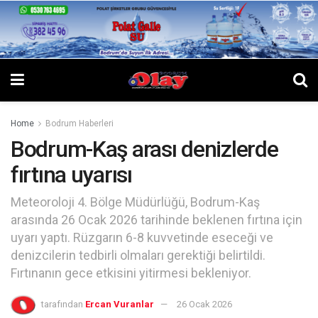
Home
Bodrum Haberleri
Bodrum-Kaş arası denizlerde
fırtına uyarısı
Meteoroloji 4. Bölge Müdürlüğü, Bodrum-Kaş
arasında 26 Ocak 2026 tarihinde beklenen fırtına için
uyarı yaptı. Rüzgarın 6-8 kuvvetinde eseceği ve
denizcilerin tedbirli olmaları gerektiği belirtildi.
Fırtınanın gece etkisini yitirmesi bekleniyor.
tarafından
Ercan Vuranlar
26 Ocak 2026