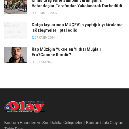
Milas’ta İşletme Sahibini Vuran Şahıs
Vatandaşlar Tarafından Yakalanarak Darbedildi
4 TEMMUZ 2025
Datça kıyılarında MUÇEV’in yaptığı kıyı kiralama
sözleşmeleri iptal edildi
27 KASIM 2024
Rap Müziğin Yükselen Yıldızı Muğlalı
Era7Capone Kimdir?
10 EKIM 2025
Bodrum Haberleri ve Son Dakika Gelişmeleri | Bodrum’daki Olayları
Takip Edin!..