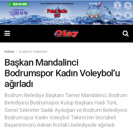
Home
Bodrum Haberleri
Başkan Mandalinci
Bodrumspor Kadın Voleybol’u
ağırladı
Bodrum Belediye Başkanı Tamer Mandalinci, Bodrum
Belediyesi Bodrumspor Kulüp Başkanı Hadi Türk,
Genel Sekreter Sadık Aydoğan ve Bodrum Belediyesi
Bodrumspor Kadın Voleybol Takımı’nın tecrübeli
Başantrenörü Adnan Kıstak’ı belediyede ağırladı.